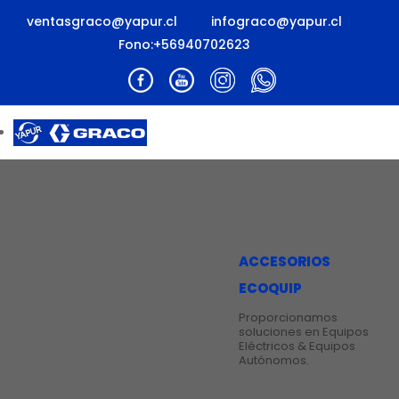
ventasgraco@yapur.cl
infograco@yapur.cl
Fono:+56940702623
INICIO
NUESTRA EMPRESA
EQUIPOS
» Equipos de Acabado Finishing
» Recubrimiento de Alto Rendimiento
ACCESORIOS
» Equipos Contratistas
» Demarcación Vial
ECOQUIP
» Ecoquip
» Yprobots
Proporcionamos
ACCESORIOS
soluciones en Equipos
Eléctricos & Equipos
» Equipos Contratistas
Autónomos.
» Demarcación Vial
» HPCF