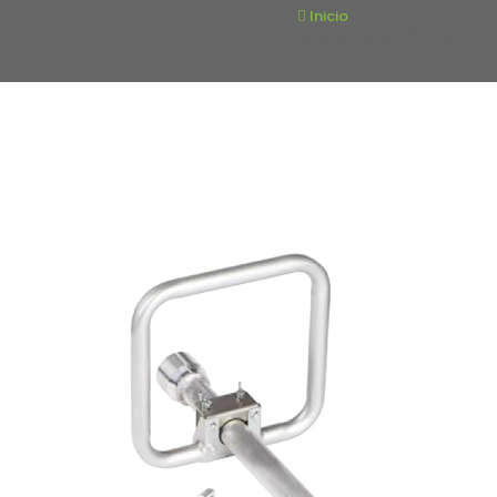
» FINISHING
Inicio
» ECOQUIP
ACCESORIOS ECOQUIP
» Generales
CONTACTO