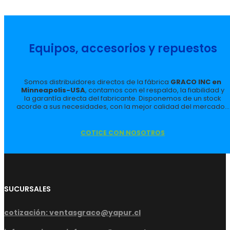
Equipos, accesorios y repuestos
Somos distribuidores directos de la fábrica
GRACO INC en
Minneapolis-USA
, contamos con el respaldo, la fiabilidad y
la garantía directa del fabricante. Disponemos de un stock
acorde a sus necesidades, con la mejor calidad del mercado...
COTICE CON NOSOTROS
SUCURSALES
cotización: ventasgraco@yapur.cl