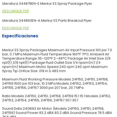
Literatura 344878EN-E Merkur ES Spray Package Flyer
DESCARGUE PDF
Literatura 344893EN-A Merkur ES Parts Breakout Flyer
DESCARGUE PDF
Especificaciones
Merkur ES Spray Packages Maximum Air Input Pressure 100 psi 7.0
bar, 0.7 MPa Maximum Fluid Temperature 160°F 71°C Ambient Air
Temperature Range 35–120°F 2–49°C Package Air Inlet Size 3/8
npt(f) 3/8 npt(f) Package Fluid Outlet Size 1/4 npsm(m) 1/4
npsm(m) Maximum Motor Speed 240 cpm 240 cpm Maximum
Spray Tip Orifice Size .019 in 0.483 mm
Maximum Fluid Working Pressure Models 24F150, 24F151, 24F158,
24F159 1500 psi 103 bar, 10.3 MPa Models 24F152, 24F153, 24F154,
24F155, 24F156, 24F157 3000 psi 207 bar, 20.7 MPa
Ratio Models 24F150, 24F151, 24F158, 24F159 15:1 15:1 Models 24F152,
24F153, 24F154, 24F155, 24F156, 24F157 30:1 30:1
Sound Data 24G693 Air Motor (Models 24F150, 24F151, 24F158,
24F159) Sound Power 83.2 dBA 83.2 dBA Sound Pressure 76.5 dBA
76.5 dBA