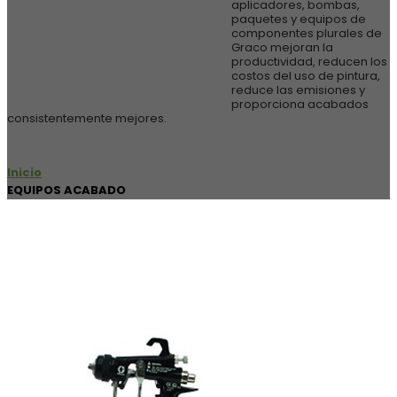
aplicadores, bombas,
» Demarcación Vial
paquetes y equipos de
» HPCF
componentes plurales de
» FINISHING
Graco mejoran la
productividad, reducen los
» ECOQUIP
costos del uso de pintura,
» Generales
reduce las emisiones y
CONTACTO
proporciona acabados
consistentemente mejores.
Inicio
EQUIPOS ACABADO