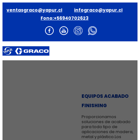
ventasgraco@yapur.cl
infograco@yapur.cl
Fono:+56940702623
INICIO
NUESTRA EMPRESA
EQUIPOS
» Equipos de Acabado Finishing
» Recubrimiento de Alto
EQUIPOS ACABADO
Rendimiento
FINISHING
» Equipos Contratistas
» Demarcación Vial
Proporcionamos
» Ecoquip
soluciones de acabado
» Yprobots
para todo tipo de
ACCESORIOS
aplicaciones de madera,
metal y plástico.Los
» Equipos Contratistas