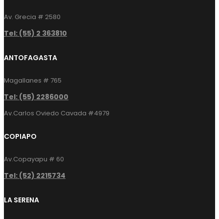
Av. Grecia # 2580
Tel: (55) 2 363810
ANTOFAGASTA
Magallanes # 765
Tel: (55) 2286000
Av.Carlos Oviedo Cavada #4979
COPIAPO
Av.Copayapu # 60
Tel: (52) 2215734
LA SERENA