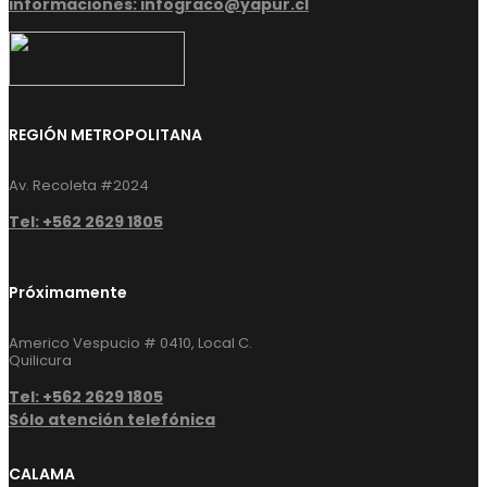
informaciones: infograco@yapur.cl
REGIÓN METROPOLITANA
Av. Recoleta #2024
Tel: +562 2629 1805
Próximamente
Americo Vespucio # 0410, Local C.
Quilicura
Tel: +562 2629 1805
Sólo atención telefónica
CALAMA