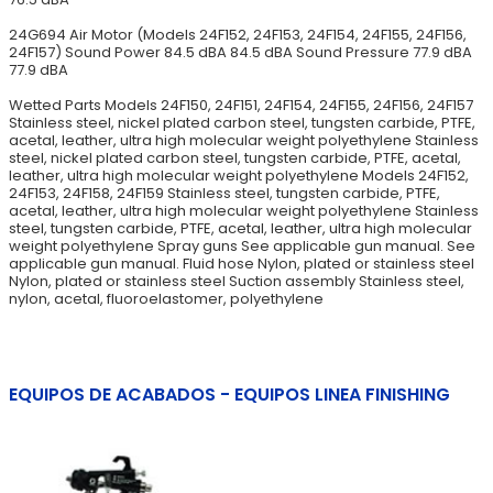
24G694 Air Motor (Models 24F152, 24F153, 24F154, 24F155, 24F156,
24F157) Sound Power 84.5 dBA 84.5 dBA Sound Pressure 77.9 dBA
77.9 dBA
Wetted Parts Models 24F150, 24F151, 24F154, 24F155, 24F156, 24F157
Stainless steel, nickel plated carbon steel, tungsten carbide, PTFE,
acetal, leather, ultra high molecular weight polyethylene Stainless
steel, nickel plated carbon steel, tungsten carbide, PTFE, acetal,
leather, ultra high molecular weight polyethylene Models 24F152,
24F153, 24F158, 24F159 Stainless steel, tungsten carbide, PTFE,
acetal, leather, ultra high molecular weight polyethylene Stainless
steel, tungsten carbide, PTFE, acetal, leather, ultra high molecular
weight polyethylene Spray guns See applicable gun manual. See
applicable gun manual. Fluid hose Nylon, plated or stainless steel
Nylon, plated or stainless steel Suction assembly Stainless steel,
nylon, acetal, fluoroelastomer, polyethylene
EQUIPOS DE ACABADOS - EQUIPOS LINEA FINISHING